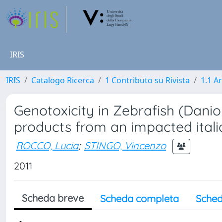
IRIS
IRIS
Catalogo Ricerca
1 Contributo su Rivista
1.1 Ar
Genotoxicity in Zebrafish (Dani
products from an impacted itali
ROCCO, Lucia
;
STINGO, Vincenzo
2011
Scheda breve
Scheda completa
Sched