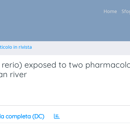
Home
Sfo
ticolo in rivista
o rerio) exposed to two pharmacolo
an river
a completa (DC)