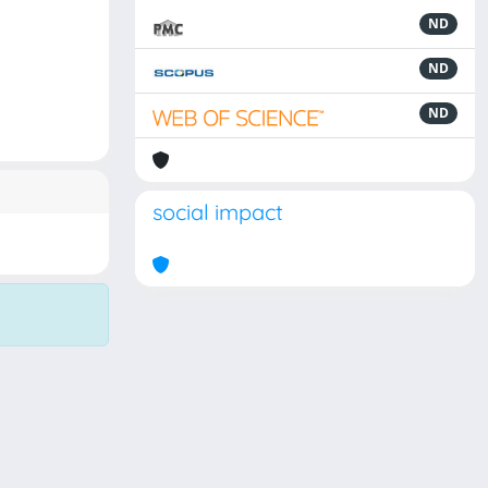
ND
ND
ND
social impact