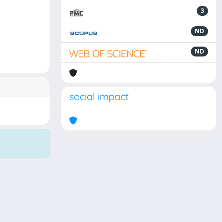
3
ND
ND
social impact