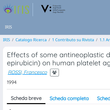
IRIS
IRIS
Catalogo Ricerca
1 Contributo su Rivista
1.1 Ar
Effects of some antineoplastic d
epirubicin) on human platelet a
ROSSI, Francesco
1994
Scheda breve
Scheda completa
Sched