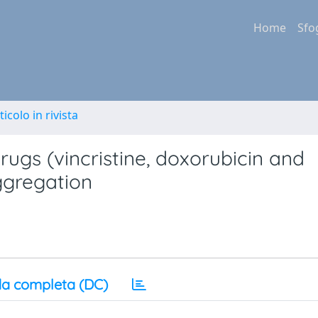
Home
Sfo
ticolo in rivista
rugs (vincristine, doxorubicin and
ggregation
a completa (DC)