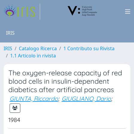
IRIS
IRIS
Catalogo Ricerca
1 Contributo su Rivista
1.1 Articolo in rivista
The oxygen-release capacity of red
blood cells in insulin-dependent
diabetics after artificial pancreas
GIUNTA, Riccardo
;
GIUGLIANO, Dario
;
1984