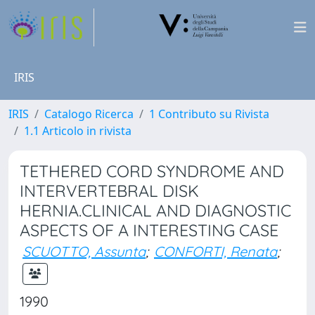
IRIS
IRIS
Catalogo Ricerca
1 Contributo su Rivista
1.1 Articolo in rivista
TETHERED CORD SYNDROME AND
INTERVERTEBRAL DISK
HERNIA.CLINICAL AND DIAGNOSTIC
ASPECTS OF A INTERESTING CASE
SCUOTTO, Assunta
;
CONFORTI, Renata
;
1990