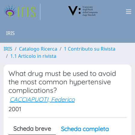
IRIS
IRIS
Catalogo Ricerca
1 Contributo su Rivista
1.1 Articolo in rivista
What drug must be used to avoid
the most common hypertensive
complications?
CACCIAPUOTI, Federico
2001
Scheda breve
Scheda completa