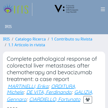
IRIS
IRIS
Catalogo Ricerca
1 Contributo su Rivista
1.1 Articolo in rivista
Complete pathological response of
colorectal liver metastases after
chemotherapy and bevacizumab
treatment: a case report
MARTINELLI, Erika
;
ORDITURA,
Michele
;
DE VITA, Ferdinando
;
GALIZIA,
Gennaro
;
CIARDIELLO, Fortunato