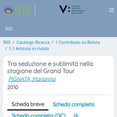
IRIS
IRIS
Catalogo Ricerca
1 Contributo su Rivista
1.1 Articolo in rivista
Tra seduzione e sublimità nella
stagione del Grand Tour
PIGNATA, Marianna
2010
Scheda breve
Scheda completa
Scheda completa (DC)