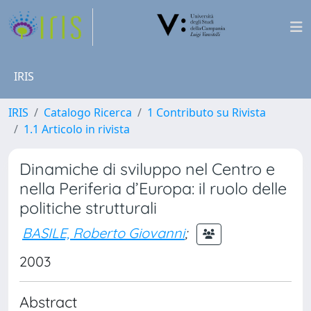
IRIS
IRIS
Catalogo Ricerca
1 Contributo su Rivista
1.1 Articolo in rivista
Dinamiche di sviluppo nel Centro e
nella Periferia d’Europa: il ruolo delle
politiche strutturali
BASILE, Roberto Giovanni
;
2003
Abstract