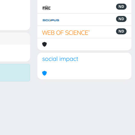
ND
ND
ND
social impact