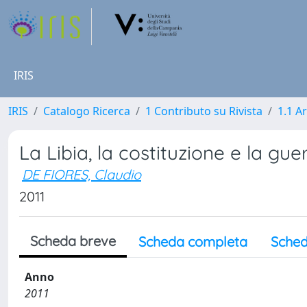
IRIS
IRIS
Catalogo Ricerca
1 Contributo su Rivista
1.1 Ar
La Libia, la costituzione e la gu
DE FIORES, Claudio
2011
Scheda breve
Scheda completa
Sched
Anno
2011