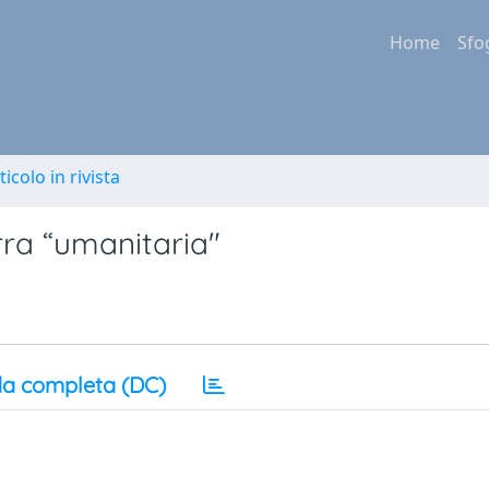
Home
Sfo
ticolo in rivista
erra “umanitaria"
a completa (DC)