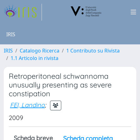
IRIS
IRIS
Catalogo Ricerca
1 Contributo su Rivista
1.1 Articolo in rivista
Retroperitoneal schwannoma
unusually presenting as severe
constipation
FEI, Landino
;
2009
Scheda breve
Scheda completa