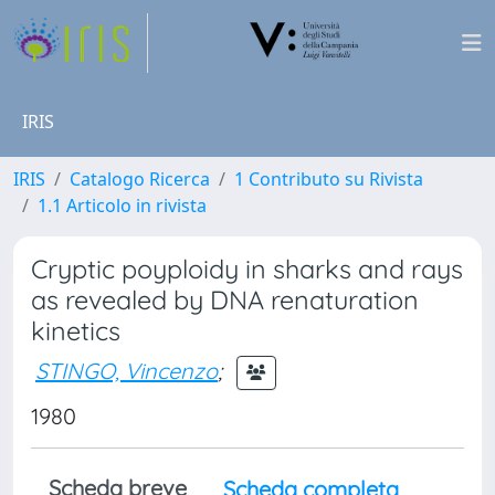
IRIS
IRIS
Catalogo Ricerca
1 Contributo su Rivista
1.1 Articolo in rivista
Cryptic poyploidy in sharks and rays
as revealed by DNA renaturation
kinetics
STINGO, Vincenzo
;
1980
Scheda breve
Scheda completa