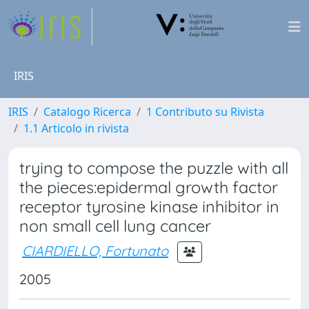
IRIS
IRIS
Catalogo Ricerca
1 Contributo su Rivista
1.1 Articolo in rivista
trying to compose the puzzle with all
the pieces:epidermal growth factor
receptor tyrosine kinase inhibitor in
non small cell lung cancer
CIARDIELLO, Fortunato
2005