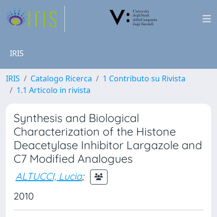
IRIS
IRIS
Catalogo Ricerca
1 Contributo su Rivista
1.1 Articolo in rivista
Synthesis and Biological
Characterization of the Histone
Deacetylase Inhibitor Largazole and
C7 Modified Analogues
ALTUCCI, Lucia
;
2010