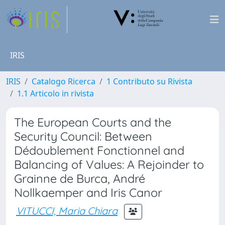
IRIS
IRIS
Catalogo Ricerca
1 Contributo su Rivista
1.1 Articolo in rivista
The European Courts and the
Security Council: Between
Dédoublement Fonctionnel and
Balancing of Values: A Rejoinder to
Grainne de Burca, André
Nollkaemper and Iris Canor
VITUCCI, Maria Chiara