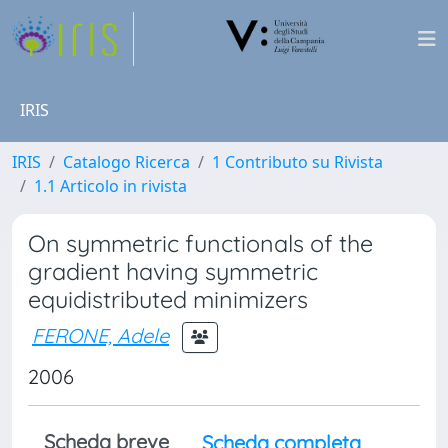
IRIS
IRIS
Catalogo Ricerca
1 Contributo su Rivista
1.1 Articolo in rivista
On symmetric functionals of the
gradient having symmetric
equidistributed minimizers
FERONE, Adele
2006
Scheda breve
Scheda completa