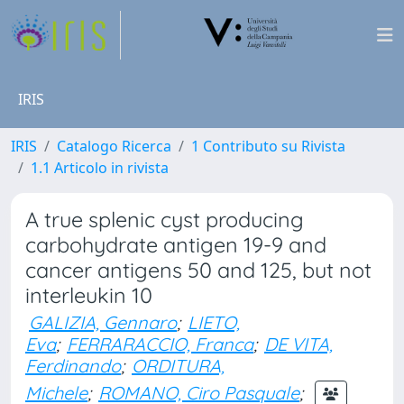
IRIS
IRIS
Catalogo Ricerca
1 Contributo su Rivista
1.1 Articolo in rivista
A true splenic cyst producing
carbohydrate antigen 19-9 and
cancer antigens 50 and 125, but not
interleukin 10
GALIZIA, Gennaro
;
LIETO,
Eva
;
FERRARACCIO, Franca
;
DE VITA,
Ferdinando
;
ORDITURA,
Michele
;
ROMANO, Ciro Pasquale
;