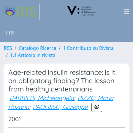
IRIS
IRIS
Catalogo Ricerca
1 Contributo su Rivista
1.1 Articolo in rivista
Age-related insulin resistance: is it
an obligatory finding? The lesson
from healthy centenarians
BARBIERI, Michelangela
;
RIZZO, Maria
Rosaria
;
PAOLISSO, Giuseppe
2001