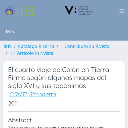
IRIS
IRIS
Catalogo Ricerca
1 Contributo su Rivista
1.1 Articolo in rivista
El cuarto viaje de Colòn en Tierra
Firme segùn algunos mapas del
siglo XVI y sus topònimos
CONTI, Simonetta
2011
Abstract