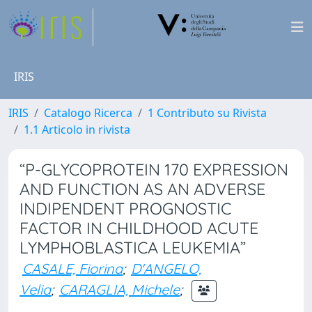
IRIS
IRIS
Catalogo Ricerca
1 Contributo su Rivista
1.1 Articolo in rivista
“P-GLYCOPROTEIN 170 EXPRESSION
AND FUNCTION AS AN ADVERSE
INDIPENDENT PROGNOSTIC
FACTOR IN CHILDHOOD ACUTE
LYMPHOBLASTICA LEUKEMIA”
CASALE, Fiorina
;
D'ANGELO,
Velia
;
CARAGLIA, Michele
;