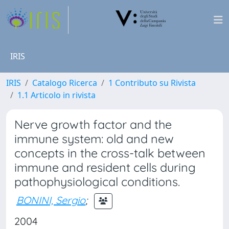
IRIS
IRIS
Catalogo Ricerca
1 Contributo su Rivista
1.1 Articolo in rivista
Nerve growth factor and the
immune system: old and new
concepts in the cross-talk between
immune and resident cells during
pathophysiological conditions.
BONINI, Sergio
;
2004