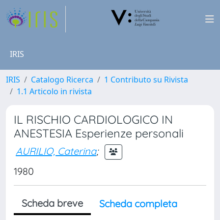
IRIS
IRIS
Catalogo Ricerca
1 Contributo su Rivista
1.1 Articolo in rivista
IL RISCHIO CARDIOLOGICO IN
ANESTESIA Esperienze personali
AURILIO, Caterina
;
1980
Scheda breve
Scheda completa