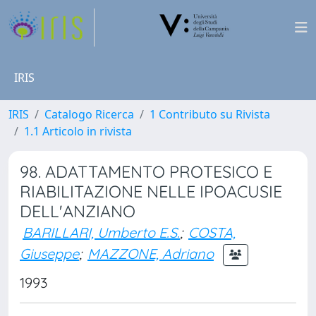
IRIS
IRIS
Catalogo Ricerca
1 Contributo su Rivista
1.1 Articolo in rivista
98. ADATTAMENTO PROTESICO E
RIABILITAZIONE NELLE IPOACUSIE
DELL'ANZIANO
BARILLARI, Umberto E.S.
;
COSTA,
Giuseppe
;
MAZZONE, Adriano
1993