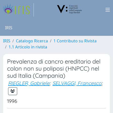
IRIS
IRIS
Catalogo Ricerca
1 Contributo su Rivista
1.1 Articolo in rivista
Prevalenza di cancro ereditario del
colon non su poliposi (HNPCC) nel
sud Italia (Campania)
RIEGLER, Gabriele
;
SELVAGGI, Francesco
;
1996