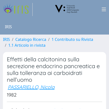
IRIS
IRIS
Catalogo Ricerca
1 Contributo su Rivista
1.1 Articolo in rivista
Effetti della calcitonina sulla
secrezione endocrino pancreatica e
sulla tolleranza ai carboidrati
nell’uomo
PASSARIELLO, Nicola
1982