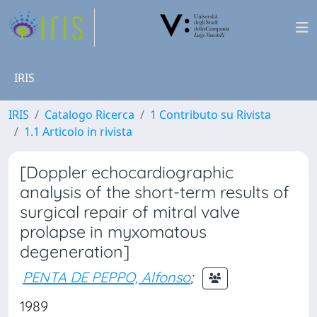
IRIS
IRIS
Catalogo Ricerca
1 Contributo su Rivista
1.1 Articolo in rivista
[Doppler echocardiographic
analysis of the short-term results of
surgical repair of mitral valve
prolapse in myxomatous
degeneration]
PENTA DE PEPPO, Alfonso
;
1989