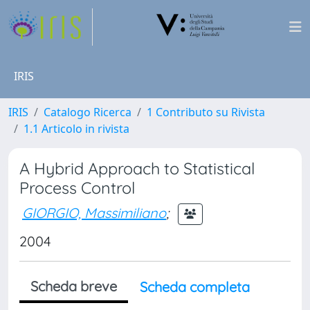
IRIS
IRIS
Catalogo Ricerca
1 Contributo su Rivista
1.1 Articolo in rivista
A Hybrid Approach to Statistical
Process Control
GIORGIO, Massimiliano
;
2004
Scheda breve
Scheda completa