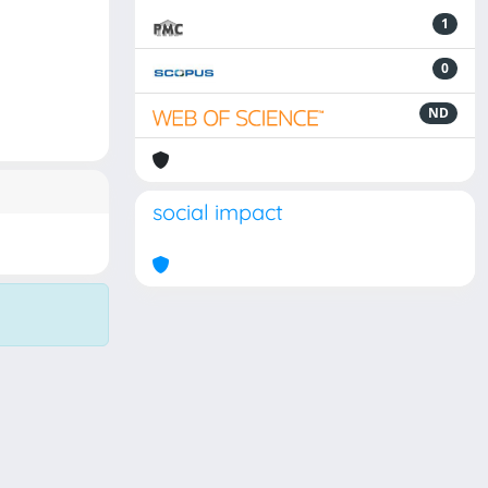
1
0
ND
social impact