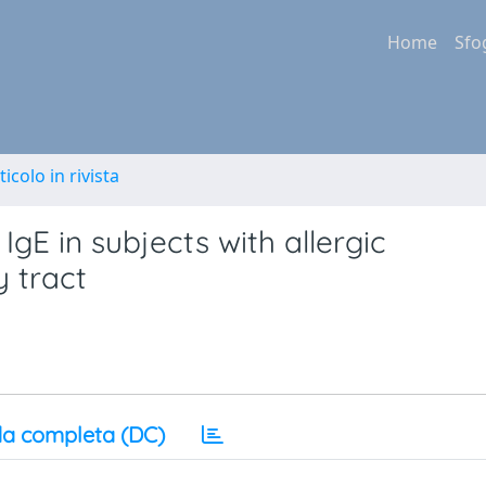
Home
Sfo
ticolo in rivista
gE in subjects with allergic
y tract
a completa (DC)