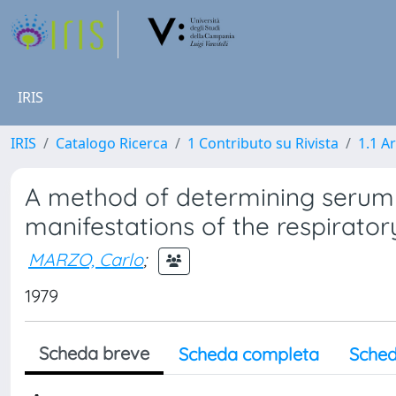
IRIS
IRIS
Catalogo Ricerca
1 Contributo su Rivista
1.1 Ar
A method of determining serum I
manifestations of the respirator
MARZO, Carlo
;
1979
Scheda breve
Scheda completa
Sched