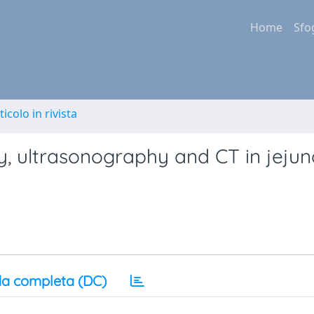
Home
Sfo
ticolo in rivista
y, ultrasonography and CT in jejuno
a completa (DC)