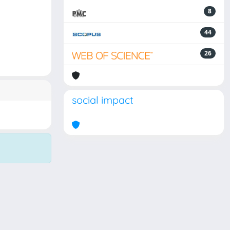
8
44
26
social impact