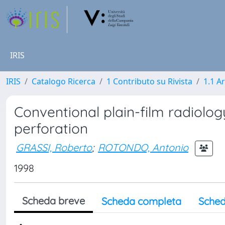
IRIS
IRIS
Catalogo Ricerca
1 Contributo su Rivista
1.1 Ar
Conventional plain-film radiolog
perforation
GRASSI, Roberto
;
ROTONDO, Antonio
1998
Scheda breve
Scheda completa
Sched