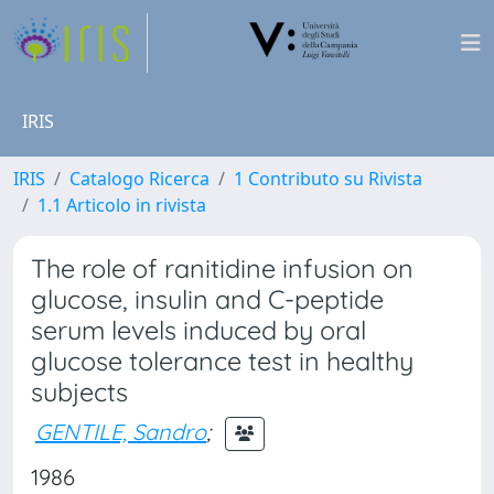
IRIS
IRIS
Catalogo Ricerca
1 Contributo su Rivista
1.1 Articolo in rivista
The role of ranitidine infusion on
glucose, insulin and C-peptide
serum levels induced by oral
glucose tolerance test in healthy
subjects
GENTILE, Sandro
;
1986