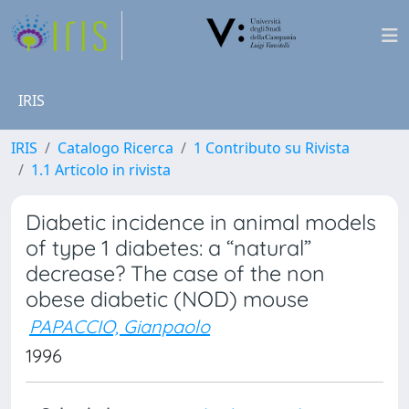
IRIS
IRIS
Catalogo Ricerca
1 Contributo su Rivista
1.1 Articolo in rivista
Diabetic incidence in animal models
of type 1 diabetes: a “natural”
decrease? The case of the non
obese diabetic (NOD) mouse
PAPACCIO, Gianpaolo
1996