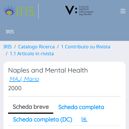
IRIS
IRIS
Catalogo Ricerca
1 Contributo su Rivista
1.1 Articolo in rivista
Naples and Mental Health
MAJ, Mario
2000
Scheda breve
Scheda completa
Scheda completa (DC)