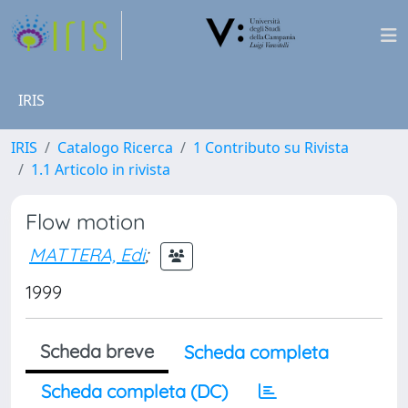
IRIS
IRIS
Catalogo Ricerca
1 Contributo su Rivista
1.1 Articolo in rivista
Flow motion
MATTERA, Edi
;
1999
Scheda breve
Scheda completa
Scheda completa (DC)