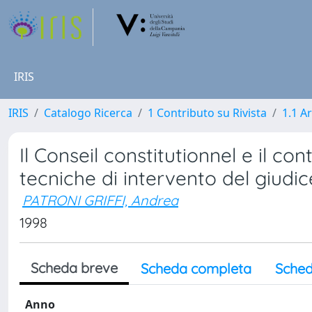
IRIS
IRIS
Catalogo Ricerca
1 Contributo su Rivista
1.1 Ar
Il Conseil constitutionnel e il co
tecniche di intervento del giudi
PATRONI GRIFFI, Andrea
1998
Scheda breve
Scheda completa
Sched
Anno