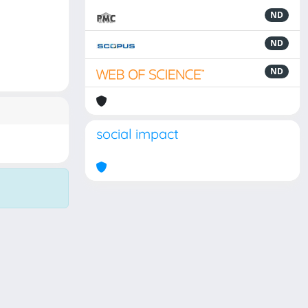
ND
ND
ND
social impact