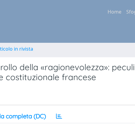
Home
Sfo
ticolo in rivista
ntrollo della «ragionevolezza»: peculi
ce costituzionale francese
a completa (DC)