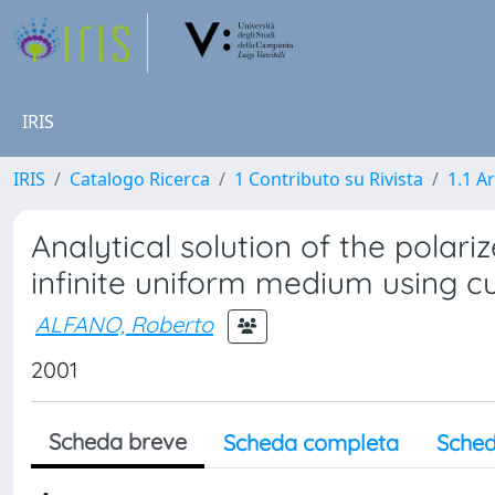
IRIS
IRIS
Catalogo Ricerca
1 Contributo su Rivista
1.1 Ar
Analytical solution of the polar
infinite uniform medium using 
ALFANO, Roberto
2001
Scheda breve
Scheda completa
Sched