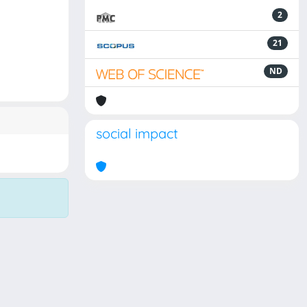
2
21
ND
social impact