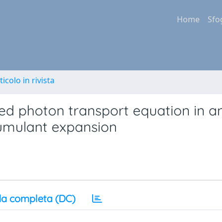
Home
Sfo
ticolo in rivista
ized photon transport equation in a
cumulant expansion
a completa (DC)