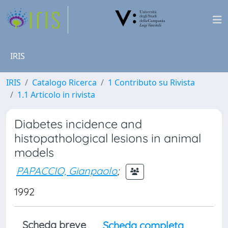
IRIS
IRIS
Catalogo Ricerca
1 Contributo su Rivista
1.1 Articolo in rivista
Diabetes incidence and
histopathological lesions in animal
models
PAPACCIO, Gianpaolo
;
1992
Scheda breve
Scheda completa