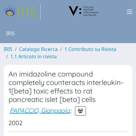
IRIS
IRIS
Catalogo Ricerca
1 Contributo su Rivista
1.1 Articolo in rivista
An imidazoline compound
completely counteracts interleukin-
1[beta] toxic effects to rat
pancreatic islet [beta] cells
PAPACCIO, Gianpaolo
;
2002