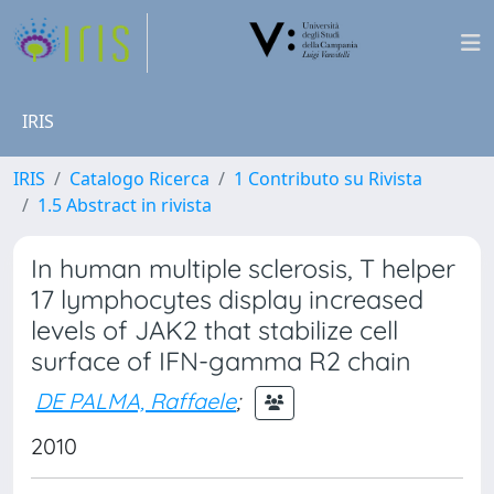
IRIS
IRIS
Catalogo Ricerca
1 Contributo su Rivista
1.5 Abstract in rivista
In human multiple sclerosis, T helper
17 lymphocytes display increased
levels of JAK2 that stabilize cell
surface of IFN-gamma R2 chain
DE PALMA, Raffaele
;
2010