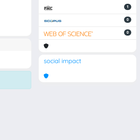
1
0
0
social impact