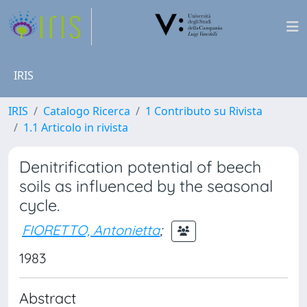
IRIS
IRIS
Catalogo Ricerca
1 Contributo su Rivista
1.1 Articolo in rivista
Denitrification potential of beech
soils as influenced by the seasonal
cycle.
FIORETTO, Antonietta
;
1983
Abstract