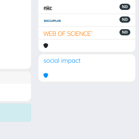
ND
ND
ND
social impact