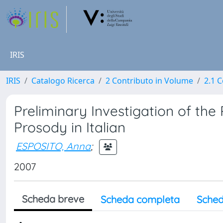
IRIS
IRIS
Catalogo Ricerca
2 Contributo in Volume
2.1 C
Preliminary Investigation of th
Prosody in Italian
ESPOSITO, Anna
;
2007
Scheda breve
Scheda completa
Sched