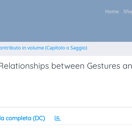
Home
Sfo
ontributo in volume (Capitolo o Saggio)
e Relationships between Gestures a
a completa (DC)