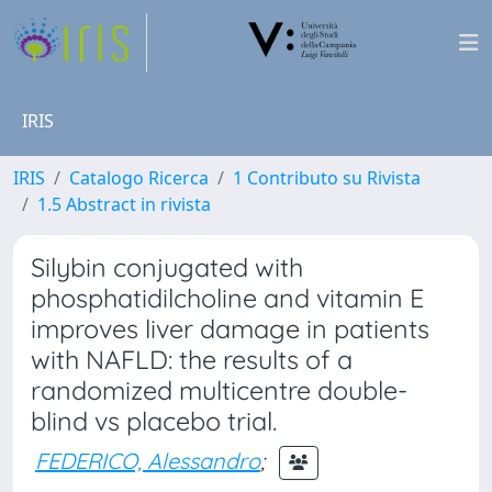
IRIS
IRIS
Catalogo Ricerca
1 Contributo su Rivista
1.5 Abstract in rivista
Silybin conjugated with
phosphatidilcholine and vitamin E
improves liver damage in patients
with NAFLD: the results of a
randomized multicentre double-
blind vs placebo trial.
FEDERICO, Alessandro
;