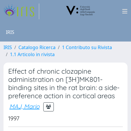
IRIS
IRIS
Catalogo Ricerca
1 Contributo su Rivista
1.1 Articolo in rivista
Effect of chronic clozapine
administration on [3H]MK801-
binding sites in the rat brain: a side-
preference action in cortical areas
MAJ, Mario
1997