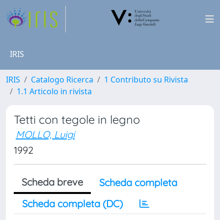
IRIS
IRIS
Catalogo Ricerca
1 Contributo su Rivista
1.1 Articolo in rivista
Tetti con tegole in legno
MOLLO, Luigi
1992
Scheda breve
Scheda completa
Scheda completa (DC)