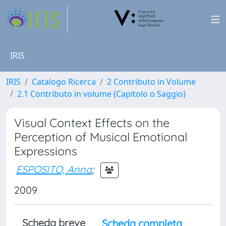
IRIS
IRIS
Catalogo Ricerca
2 Contributo in Volume
2.1 Contributo in volume (Capitolo o Saggio)
Visual Context Effects on the
Perception of Musical Emotional
Expressions
ESPOSITO, Anna
;
2009
Scheda breve
Scheda completa