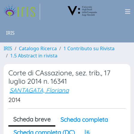
IRIS
IRIS
Catalogo Ricerca
1 Contributo su Rivista
1.5 Abstract in rivista
Corte di CAssazione, sez. trib., 17
luglio 2014 n. 16341
SANTAGATA, Floriana
2014
Scheda breve
Scheda completa
Scheda completa (DC)