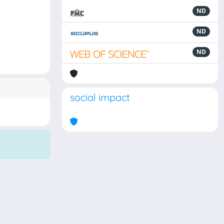
ND
ND
ND
social impact