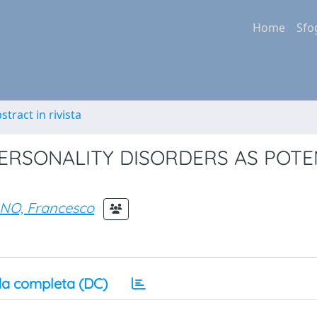
Home
Sfo
stract in rivista
PERSONALITY DISORDERS AS POTE
NO, Francesco
a completa (DC)