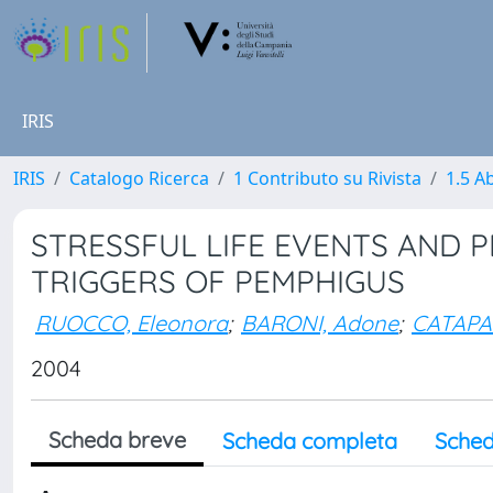
IRIS
IRIS
Catalogo Ricerca
1 Contributo su Rivista
1.5 Ab
STRESSFUL LIFE EVENTS AND 
TRIGGERS OF PEMPHIGUS
RUOCCO, Eleonora
;
BARONI, Adone
;
CATAPA
2004
Scheda breve
Scheda completa
Sched