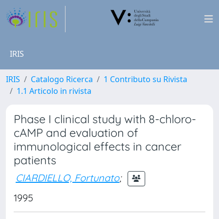
IRIS
IRIS
Catalogo Ricerca
1 Contributo su Rivista
1.1 Articolo in rivista
Phase I clinical study with 8-chloro-
cAMP and evaluation of
immunological effects in cancer
patients
CIARDIELLO, Fortunato
;
1995