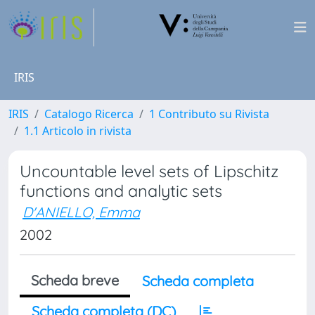
IRIS
IRIS
Catalogo Ricerca
1 Contributo su Rivista
1.1 Articolo in rivista
Uncountable level sets of Lipschitz
functions and analytic sets
D'ANIELLO, Emma
2002
Scheda breve
Scheda completa
Scheda completa (DC)