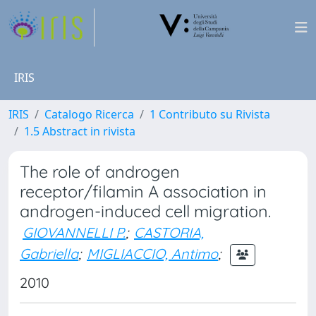
IRIS
IRIS
Catalogo Ricerca
1 Contributo su Rivista
1.5 Abstract in rivista
The role of androgen
receptor/filamin A association in
androgen-induced cell migration.
GIOVANNELLI P.
;
CASTORIA,
Gabriella
;
MIGLIACCIO, Antimo
;
2010