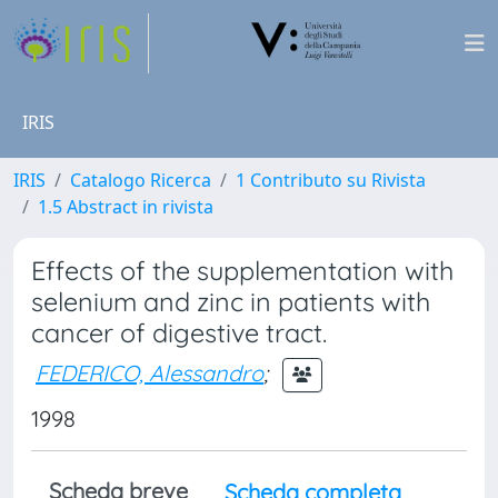
IRIS
IRIS
Catalogo Ricerca
1 Contributo su Rivista
1.5 Abstract in rivista
Effects of the supplementation with
selenium and zinc in patients with
cancer of digestive tract.
FEDERICO, Alessandro
;
1998
Scheda breve
Scheda completa